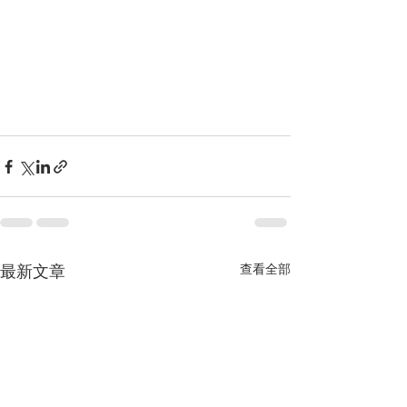
查看全部
最新文章