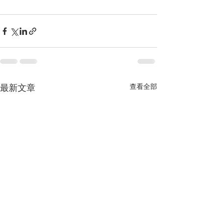
查看全部
最新文章